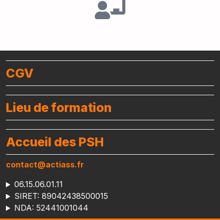
CGV
Lieu de formation
Accueil des PSH
contact@actiass.fr
06.15.06.01.11
SIRET: 89042438500015
NDA: 52441001044