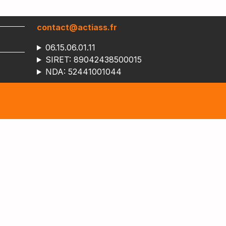
contact@actiass.fr
06.15.06.01.11
SIRET: 89042438500015
NDA: 52441001044